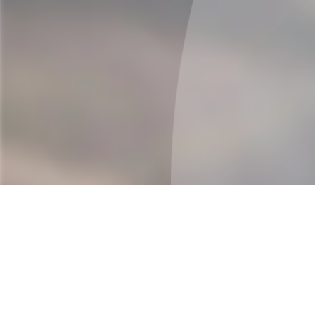
Zerspanungsmechanik
Hofmann Personal
gehört seit
über 40 J