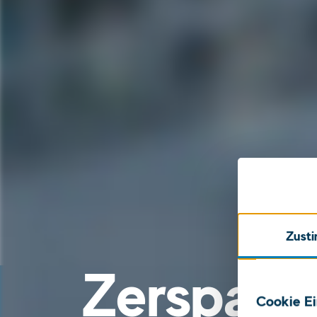
Zust
Zerspanu
Cookie Ei