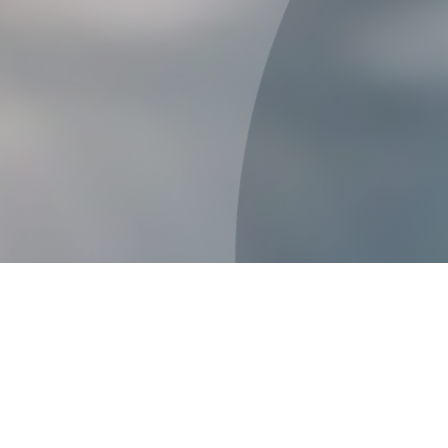
er
(m/w/d)
ahren
zu den führenden Personaldienstleistern in