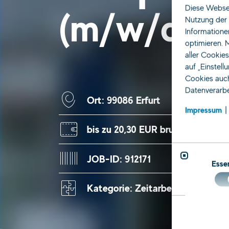
Diese Websei
(m/w/d)
Nutzung der 
Informatione
optimieren. M
aller Cookie
auf „Einstell
Cookies auch
Datenverarbe
Ort: 99086 Erfurt
Impressum
bis zu 20,30 EUR brutto
JOB-ID: 912171
Essen
Kategorie: Zeitarbeit