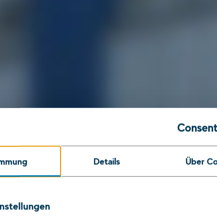
Consent
immung
Details
Über Co
ngsmechanik
nstellungen