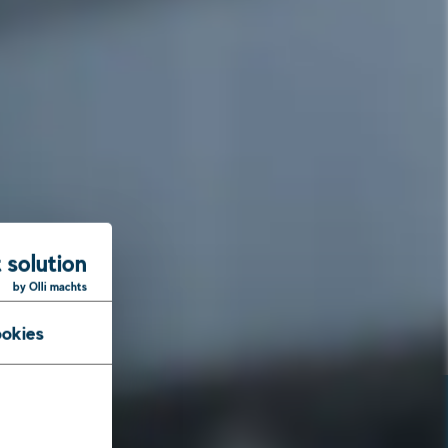
 solution
by Olli machts
okies
er