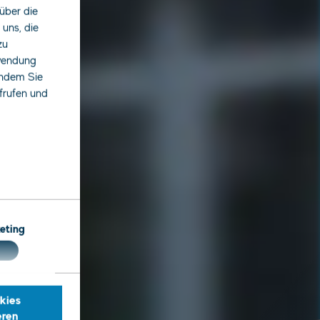
über die
uns, die
zu
rwendung
indem Sie
ufrufen und
eting
kies
eren