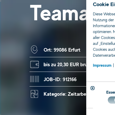
Teamassi
Cookie Ei
Diese Websei
Nutzung der 
Informatione
optimieren. M
aller Cookie
auf „Einstell
Ort: 99086 Erfurt
Cookies auch
Datenverarbe
bis zu 20,30 EUR brutto
Impressum
JOB-ID: 912166
Essen
Kategorie: Zeitarbeit