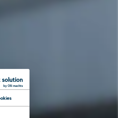
 solution
by Olli machts
okies