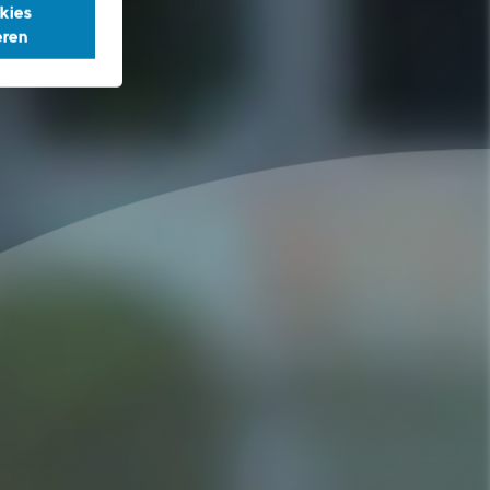
kies
eren