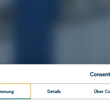
Consent
immung
Details
Über Co