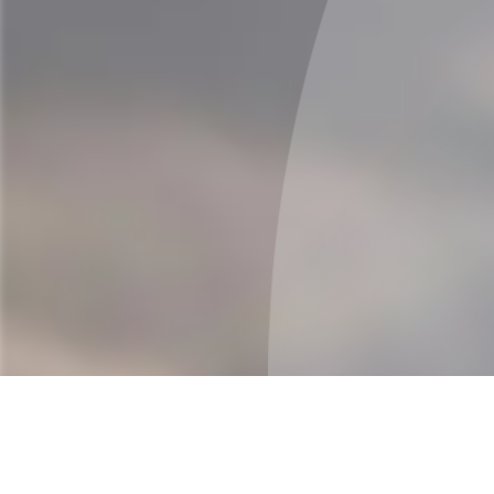
Teamassistenz
(m/w/d)