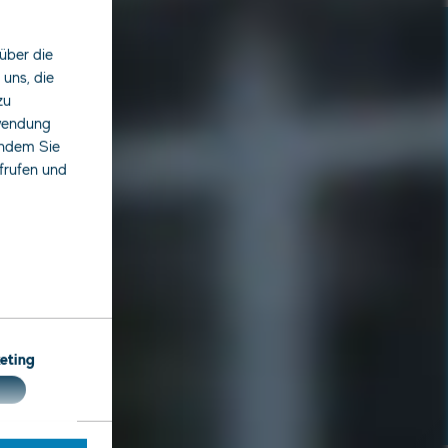
)
über die
uns, die
zu
rwendung
indem Sie
ufrufen und
eting