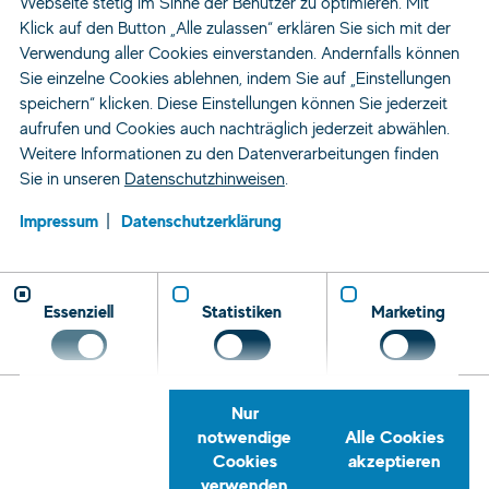
Webseite stetig im Sinne der Benutzer zu optimieren. Mit
Für Unternehmen
Klick auf den Button „Alle zulassen“ erklären Sie sich mit der
Über Uns
Verwendung aller Cookies einverstanden. Andernfalls können
Sie einzelne Cookies ablehnen, indem Sie auf „Einstellungen
Kontakt
speichern“ klicken. Diese Einstellungen können Sie jederzeit
News
aufrufen und Cookies auch nachträglich jederzeit abwählen.
Weitere Informationen zu den Datenverarbeitungen finden
Genderclaim
Sie in unseren
Datenschutzhinweisen
.
Impressum
Datenschutzerklärung
AGB
Barrierefreiheit
Cookie Einstellungen
Datenschutz
Impressum
Kontakt
Meldestelle
Essenziell
Statistiken
Marketing
Folge
uns
Instagram
Facebook
Xing
LinkedIn
YouTube
© 2026 Hofmann Personal
Nur
A PART OF I. K. HOFMANN
notwendige
Alle Cookies
Cookies
akzeptieren
verwenden