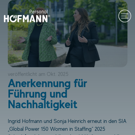
Zum
Inhalt
springen
veröffentlicht am
Okt. 2025
Anerkennung für
Führung und
Nachhaltigkeit
Ingrid Hofmann und Sonja Heinrich erneut in den SIA
„Global Power 150 Women in Staffing“ 2025