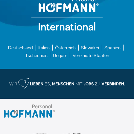
Deutschland
Italien
Österreich
Slowakei
Spanien
Tschechien
Ungarn
Vereinigte Staaten
I.
K.
Hofmann
GmbH