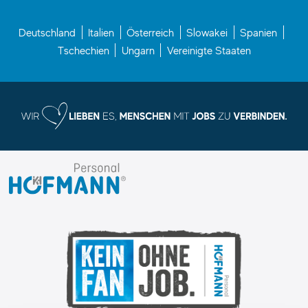
Deutschland
Italien
Österreich
Slowakei
Spanien
Tschechien
Ungarn
Vereinigte Staaten
I.
K.
Hofmann
GmbH