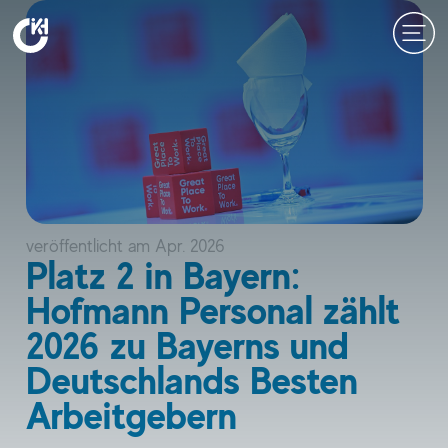
Zum
Inhalt
springen
veröffentlicht am
Apr. 2026
Platz 2 in Bayern:
Hofmann Personal zählt
2026 zu Bayerns und
Deutschlands Besten
Arbeitgebern