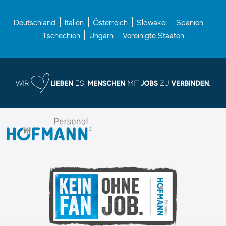
Deutschland
Italien
Österreich
Slowakei
Spanien
Tschechien
Ungarn
Vereinigte Staaten
I.
K.
Hofmann
GmbH