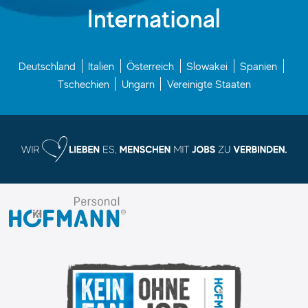
Deutschland
Italien
Österreich
Slowakei
Spanien
Tschechien
Ungarn
Vereinigte Staaten
I.
K.
Hofmann
GmbH