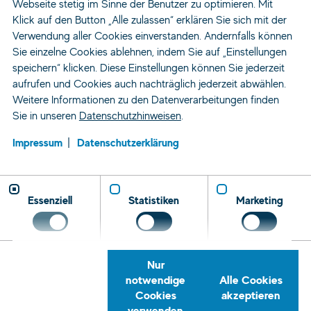
Webseite stetig im Sinne der Benutzer zu optimieren. Mit
Für Unternehmen
Klick auf den Button „Alle zulassen“ erklären Sie sich mit der
Über Uns
Verwendung aller Cookies einverstanden. Andernfalls können
Sie einzelne Cookies ablehnen, indem Sie auf „Einstellungen
Kontakt
speichern“ klicken. Diese Einstellungen können Sie jederzeit
News
aufrufen und Cookies auch nachträglich jederzeit abwählen.
Weitere Informationen zu den Datenverarbeitungen finden
Genderclaim
Sie in unseren
Datenschutzhinweisen
.
Impressum
Datenschutzerklärung
AGB
Barrierefreiheit
Cookie Einstellungen
Datenschutz
Impressum
Kontakt
Meldestelle
Essenziell
Statistiken
Marketing
Folge
uns
Instagram
Facebook
Xing
LinkedIn
YouTube
© 2026 Hofmann Personal
Nur
A PART OF I. K. HOFMANN
notwendige
Alle Cookies
Cookies
akzeptieren
verwenden