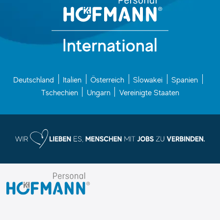
Deutschland
Italien
Österreich
Slowakei
Spanien
Tschechien
Ungarn
Vereinigte Staaten
I.
K.
Hofmann
GmbH