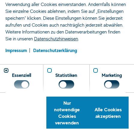
Verwendung aller Cookies einverstanden. Andernfalls können
Sie einzelne Cookies ablehnen, indem Sie auf „Einstellungen
speichern“ klicken. Diese Einstellungen können Sie jederzeit
aufrufen und Cookies auch nachträglich jederzeit abwählen.
Weitere Informationen zu den Datenverarbeitungen finden
Sie in unseren
Datenschutzhinweisen
.
Impressum
Datenschutzerklärung
Essenziell
Statistiken
Marketing
Nur
notwendige
Alle Cookies
Cookies
akzeptieren
verwenden
Zeitarbeit und Personaldienstleistung
Über Uns
Akademien
Schulungszentrum Regensburg
Rückrufservice
Telefon
E-
Tret