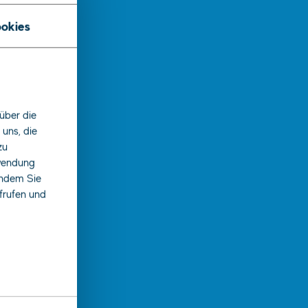
okies
über die
uns, die
zu
rwendung
indem Sie
ufrufen und