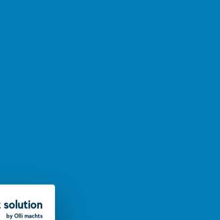
 solution
by Olli machts