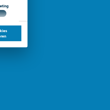
eting
kies
eren