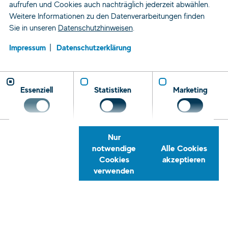
aufrufen und Cookies auch nachträglich jederzeit abwählen.
Weitere Informationen zu den Datenverarbeitungen finden
Sie in unseren
Datenschutzhinweisen
.
Impressum
Datenschutzerklärung
Essenziell
Statistiken
Marketing
Nur
notwendige
Alle Cookies
Cookies
akzeptieren
verwenden
Zeitarbeit und Personaldienstleistung
Jobs
Quereinsteiger
Erfurt
Rückrufservice
Telefon
E-
Tret
Mail
Sie
3
Jobs in Deiner
mit