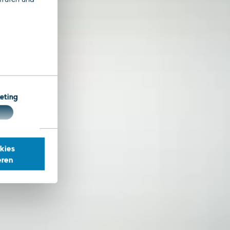
eting
kies
eren