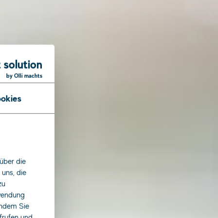
 solution
by Olli machts
okies
über die
uns, die
zu
rwendung
indem Sie
ufrufen und