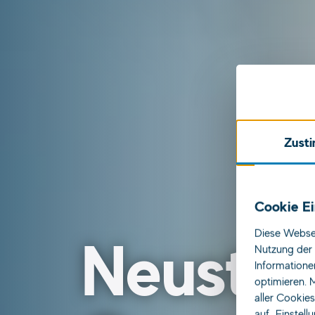
Zust
Cookie Ei
Diese Websei
Neustar
Nutzung der 
Informatione
optimieren. M
aller Cookie
auf „Einstell