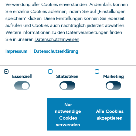
Verwendung aller Cookies einverstanden. Andernfalls können
Sie einzelne Cookies ablehnen, indem Sie auf „Einstellungen
speichern“ klicken. Diese Einstellungen können Sie jederzeit
aufrufen und Cookies auch nachträglich jederzeit abwählen.
Weitere Informationen zu den Datenverarbeitungen finden
Sie in unseren
Datenschutzhinweisen
.
Impressum
Datenschutzerklärung
Essenziell
Statistiken
Marketing
Nur
notwendige
Alle Cookies
Cookies
akzeptieren
verwenden
Zeitarbeit und Personaldienstleistung
Standorte
Bamberg
Rückrufservice
Telefon
E-
Tret