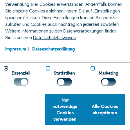
Verwendung aller Cookies einverstanden. Andernfalls können
Sie einzelne Cookies ablehnen, indem Sie auf „Einstellungen
speichern“ klicken. Diese Einstellungen können Sie jederzeit
aufrufen und Cookies auch nachträglich jederzeit abwählen.
Weitere Informationen zu den Datenverarbeitungen finden
Sie in unseren
Datenschutzhinweisen
.
Impressum
Datenschutzerklärung
Essenziell
Statistiken
Marketing
Nur
notwendige
Alle Cookies
Cookies
akzeptieren
verwenden
Zeitarbeit und Personaldienstleistung
Standorte
Leipzig
Personalvermittlung
Rückrufservice
Telefon
E-
Tret