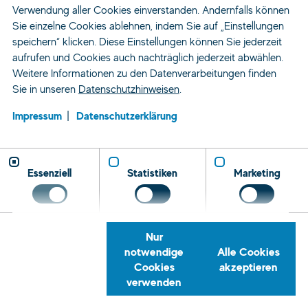
Verwendung aller Cookies einverstanden. Andernfalls können
Sie einzelne Cookies ablehnen, indem Sie auf „Einstellungen
speichern“ klicken. Diese Einstellungen können Sie jederzeit
aufrufen und Cookies auch nachträglich jederzeit abwählen.
Weitere Informationen zu den Datenverarbeitungen finden
Sie in unseren
Datenschutzhinweisen
.
Impressum
Datenschutzerklärung
Essenziell
Statistiken
Marketing
Nur
notwendige
Alle Cookies
Cookies
akzeptieren
verwenden
Zeitarbeit und Personaldienstleistung
Standorte
Halle
Personalvermittlung
Rückrufservice
Telefon
E-
Tret