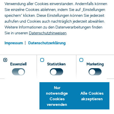
Verwendung aller Cookies einverstanden. Andernfalls können
Sie einzelne Cookies ablehnen, indem Sie auf „Einstellungen
speichern“ klicken. Diese Einstellungen können Sie jederzeit
aufrufen und Cookies auch nachträglich jederzeit abwählen.
Weitere Informationen zu den Datenverarbeitungen finden
Sie in unseren
Datenschutzhinweisen
.
Impressum
Datenschutzerklärung
Essenziell
Statistiken
Marketing
Nur
notwendige
Alle Cookies
Cookies
akzeptieren
verwenden
Zeitarbeit und Personaldienstleistung
Standorte
Kaiserslautern
Personalvermittlung
Rückrufservice
Telefon
E-
Tret