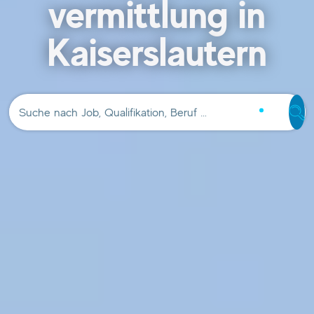
vermittlung in
Kaiserslautern
Suche nach Job, Qualifikation, Beruf …