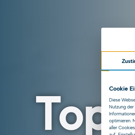
Zust
Top 
Cookie Ei
Diese Websei
Nutzung der 
Informatione
optimieren. M
aller Cookie
auf „Einstell