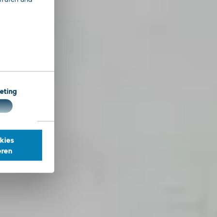
eting
kies
eren