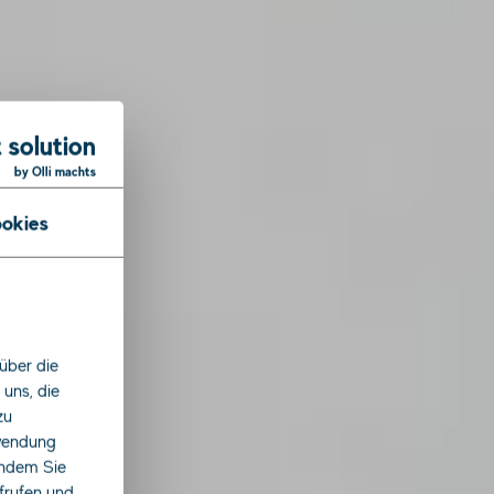
 solution
by Olli machts
okies
über die
uns, die
zu
rwendung
indem Sie
ufrufen und