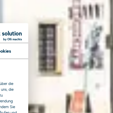
 solution
by Olli machts
okies
er-
über die
uns, die
zu
rwendung
indem Sie
ufrufen und