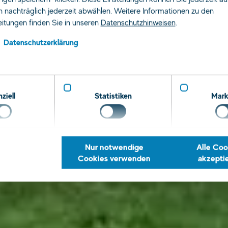
 nachträglich jederzeit abwählen. Weitere Informationen zu den
Dessau
itungen finden Sie in unseren
Datenschutzhinweisen
.
Datenschutzerklärung
ziell
Statistiken
Mark
uche nach Job, Qualifikation, Beruf …
Nur notwendige
Alle Coo
Cookies verwenden
akzepti