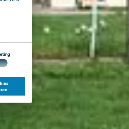
eting
kies
eren