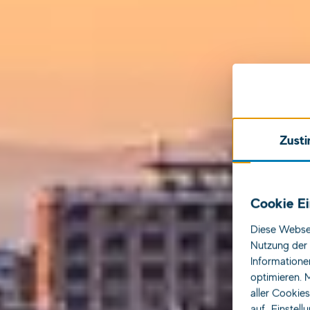
Zust
Qu
Cookie Ei
Diese Websei
Nutzung der 
Informatione
optimieren. M
aller Cookie
auf „Einstell