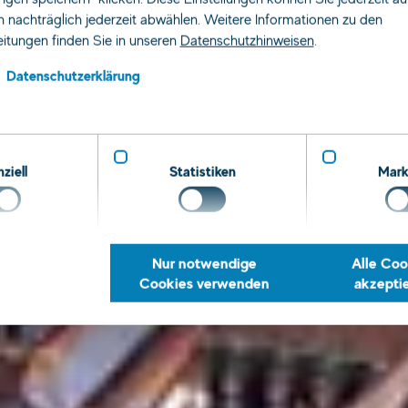
 nachträglich jederzeit abwählen. Weitere Informationen zu den
Freiburg
itungen finden Sie in unseren
Datenschutzhinweisen
.
Datenschutzerklärung
ziell
Statistiken
Mark
uche nach Job, Qualifikation, Beruf …
Nur notwendige
Alle Coo
Cookies verwenden
akzepti