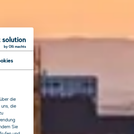
 solution
by Olli machts
okies
er-
über die
uns, die
zu
rwendung
indem Sie
ufrufen und