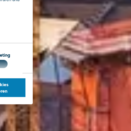
eting
kies
eren