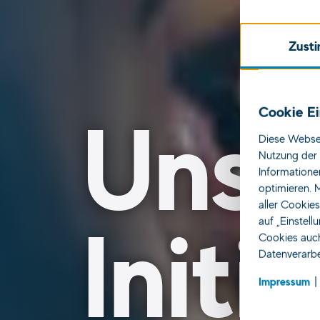
Zust
Unse
Cookie Ei
Diese Websei
Nutzung der 
Informatione
optimieren. M
aller Cookie
Initi
auf „Einstell
Cookies auch
Datenverarbe
Impressum