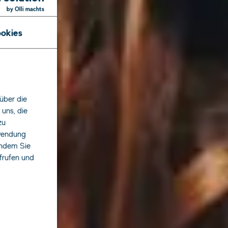
by Olli machts
okies
über die
uns, die
zu
rwendung
indem Sie
ufrufen und