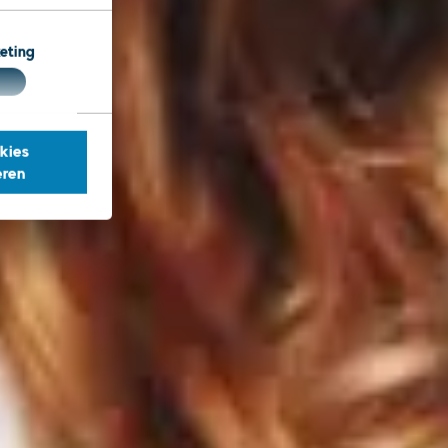
eting
kies
eren