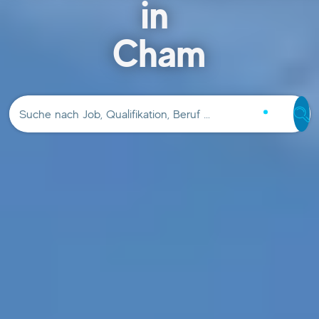
in
Cham
Suche nach Job, Qualifikation, Beruf …