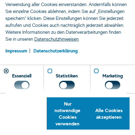
Verwendung aller Cookies einverstanden. Andernfalls können
Sie einzelne Cookies ablehnen, indem Sie auf „Einstellungen
speichern“ klicken. Diese Einstellungen können Sie jederzeit
aufrufen und Cookies auch nachträglich jederzeit abwählen.
Weitere Informationen zu den Datenverarbeitungen finden
Sie in unseren
Datenschutzhinweisen
.
Impressum
Datenschutzerklärung
Essenziell
Statistiken
Marketing
Nur
notwendige
Alle Cookies
Cookies
akzeptieren
verwenden
Zeitarbeit und Personaldienstleistung
Jobs
Quereinsteiger
Regensburg
Rückrufservice
Telefon
E-
Tret