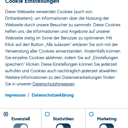
Cookie Einstellungen
Diese Webseite verwendet Cookies (auch von
Jobs
Drittanbietern), um Informationen über die Nutzung der
Standorte
Webseite durch unsere Besucher zu sammeln. Diese Cookies
helfen uns, die Informationen und Angebote auf unserer
Für Bewerber
Webseite stetig im Sinne der Benutzer zu optimieren. Mit
Für Unternehmen
Klick auf den Button „Alle zulassen“ erklären Sie sich mit der
Über Uns
Verwendung aller Cookies einverstanden. Andernfalls können
Sie einzelne Cookies ablehnen, indem Sie auf „Einstellungen
Kontakt
speichern“ klicken. Diese Einstellungen können Sie jederzeit
News
aufrufen und Cookies auch nachträglich jederzeit abwählen.
Weitere Informationen zu den Datenverarbeitungen finden
Genderclaim
Sie in unseren
Datenschutzhinweisen
.
Impressum
Datenschutzerklärung
AGB
Barrierefreiheit
Cookie Einstellungen
Datenschutz
Impressum
Kontakt
Meldestelle
Essenziell
Statistiken
Marketing
Folge